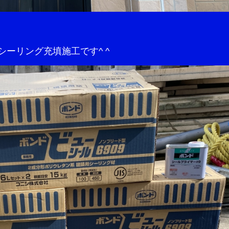
ーリング充填施工です^ ^