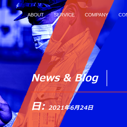
ABOUT
SERVICE
COMPANY
CO
News & Blog
日:
2021年6月24日